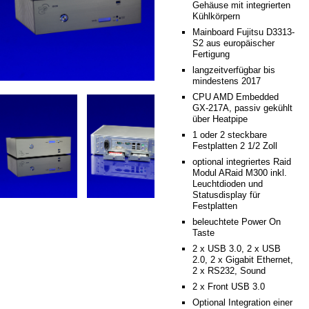
Gehäuse mit integrierten
Kühlkörpern
Mainboard Fujitsu D3313-
S2 aus europäischer
Fertigung
langzeitverfügbar bis
mindestens 2017
CPU AMD Embedded
GX-217A, passiv gekühlt
über Heatpipe
1 oder 2 steckbare
Festplatten 2 1/2 Zoll
optional integriertes Raid
Modul ARaid M300 inkl.
Leuchtdioden und
Statusdisplay für
Festplatten
beleuchtete Power On
Taste
2 x USB 3.0, 2 x USB
2.0, 2 x Gigabit Ethernet,
2 x RS232, Sound
2 x Front USB 3.0
Optional Integration einer