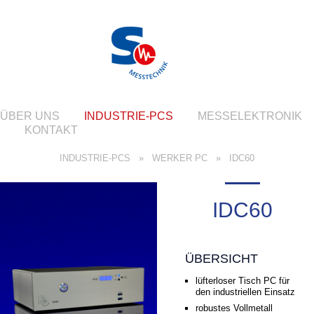
ÜBER UNS
INDUSTRIE-PCS
MESSELEKTRONIK
KONTAKT
INDUSTRIE-PCS
»
WERKER PC
»
IDC60
IDC60
ÜBERSICHT
lüfterloser Tisch PC für
den industriellen Einsatz
robustes Vollmetall