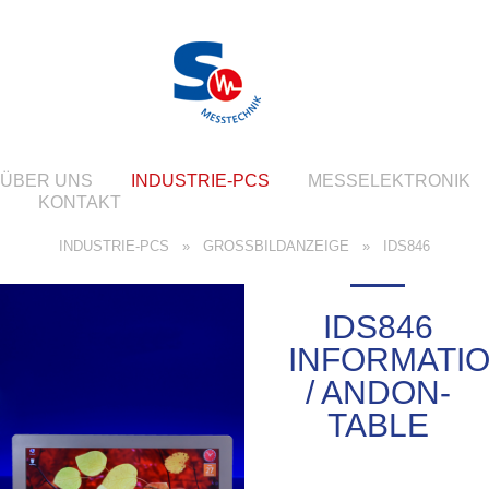
ÜBER UNS
INDUSTRIE-PCS
MESSELEKTRONIK
KONTAKT
INDUSTRIE-PCS
»
GROSSBILDANZEIGE
»
IDS846
IDS846
INFORMATI
/ ANDON-
TABLE