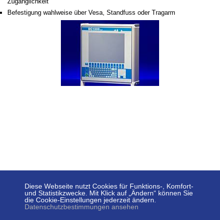
Zugänglichkeit
Befestigung wahlweise über Vesa, Standfuss oder Tragarm
Diese Webseite nutzt Cookies für Funktions-, Komfort-
und Statistikzwecke. Mit Klick auf „Ändern“ können Sie
MESSTECHNIK SACHS GMBH
die Cookie-Einstellungen jederzeit ändern.
SIECHENFELDSTRASSE 30/1
.
73614 SCHORNDORF
Datenschutzbestimmungen ansehen
.
TELEFON +49 (0) 7181 26935 0
.
TELEFAX +49 (0)
7181 26935 49