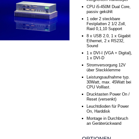
CPU i5-450M Dual Core,
passiv gekühlt
1 oder 2 steckbare
Festplatten 2 1/2 Zoll,
Raid 0,1,10 Support
8 x USB 2.0, 1 x Gigabit
Ethernet, 2 x RS232,
Sound
1 x DVI-I (VGA + Digital),
1 x DVI-D
Stromversorgung 12V
über Steckklemme
Leistungsaufnahme typ.
30Watt, max. 45Watt bei
CPU Volllast.
Drucktasten Power On /
Reset (versenkt)
Leuchtdioden für Power
On, Harddisk
Montage in Durchbruch
an Geräterückwand
OPTIONEN