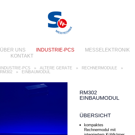
ÜBER UNS
INDUSTRIE-PCS
MESSELEKTRONIK
KONTAKT
INDUSTRIE-PCS
»
ÄLTERE GERÄTE
»
RECHNERMODULE
»
RM302
»
EINBAUMODUL
RM302
EINBAUMODUL
ÜBERSICHT
kompaktes
Rechnermodul mit
integriertem Kühlkörper